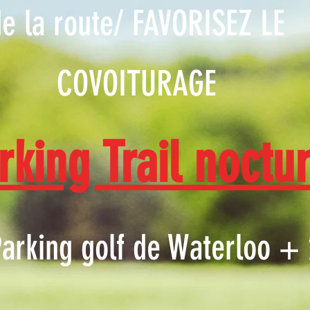
e la route/ FAVORISEZ LE
COVOITURAGE
rking Trail noctu
Parking golf de Waterloo + 