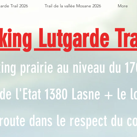
arde Trail 2026
Trail de la vallée Mosane 2026
More
king Lutgarde Tra
ing prairie au niveau du 17
de l'Etat 1380 Lasne + le l
 route dans le respect du c