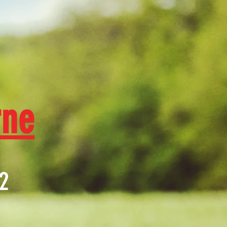
rne
2