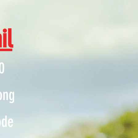
il
0
ong
ode