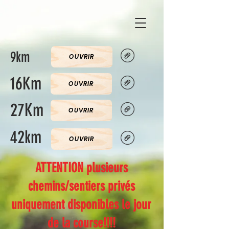
9km
OUVRIR
16Km
OUVRIR
27Km
OUVRIR
42km
OUVRIR
ATTENTION plusieurs
chemins/sentiers privés
uniquement disponibles le jour
de la course!!!!