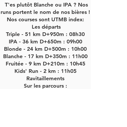
T'es plutôt Blanche ou IPA ? Nos
runs portent le nom de nos bières !
Nos courses sont UTMB index:
Les départs
Triple - 51 km D+950m : 08h30
IPA - 36 km D+650m : 09h00
Blonde - 24 km D+500m : 10h00
Blanche - 17 km D+350m : 11h00
Fruitée - 9 km D+210m : 10h45
Kids' Run - 2 km : 11h05
Ravitaillements
Sur les parcours :
51 : 3
36 km : 2
24 - 17 km : 1
9 km : 0
Un ravitaillement est prévu sur le